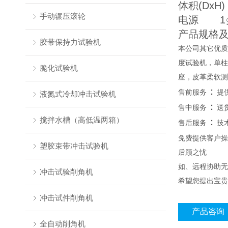
体积(DxH)
手动辗压滚轮
电源 1∮A
产品规格
胶带保持力试验机
本公司其它优质
度试验机，单柱
脆化试验机
座，皮革柔软测
：
售前服务
提
液氮式冷却冲击试验机
：
售中服务
送
搅拌水槽（高低温两箱）
：
售后服务
技
免费提供客户操
塑胶束带冲击试验机
后顾之忧
如、远程协助无
冲击试验削角机
希望您提出宝贵
冲击试件削角机
产品咨询
全自动削角机