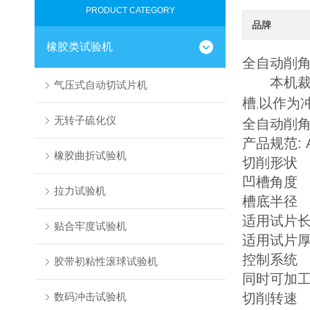
PRODUCT CATEGORY
品牌
橡胶类试验机
全自动削
本机裁切
气压式自动切试片机
槽
以作为
,
无转子硫化仪
全自动削
产品规范: A
橡胶曲折试验机
切削形状
凹槽角度 4
拉力试验机
槽底半径 R
适用试片长
贴合牢度试验机
适用试片厚
控制系统 
胶带初粘性滚球试验机
同时可加工
数码冲击试验机
切削转速 