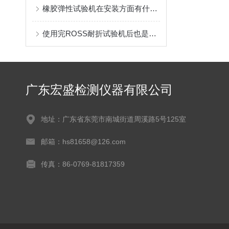
橡胶弹性试验机在安装方面有什么基础条件
使用完ROSS耐折试验机后也是需要进行维护的
广东宏盛检测仪器有限公司
地址：广东省东莞市南城街道周溪路5号125室
邮箱：hs81658@126.com
传真：86-0769-81817359