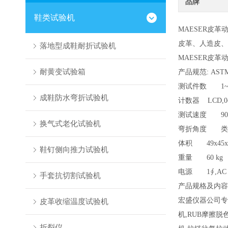
品牌
鞋类试验机
MAESER皮革
皮革、人造皮、
落地型成鞋耐折试验机
MAESER皮
耐黄变试验箱
产品规范: ASTM
测试件数 1~
成鞋防水弯折试验机
计数器 LCD,0~9
测试速度 90±5
换气式老化试验机
弯折角度 类型 1 : 
体积 49x45x4
鞋钉侧向推力试验机
重量 60 kg
电源 1∮,AC 2
手套抗切割试验机
产品规格及内容
宏盛仪器公司专
皮革收缩温度试验机
机,RUB摩擦
折裂仪