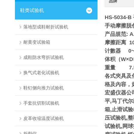
品牌
鞋类试验机
HS-5034
手动摩擦脱
落地型成鞋耐折试验机
产品規范: AA
耐黄变试验箱
摩擦距离 10
计數器 0~9
成鞋防水弯折试验机
体积（W×D×H
重量 7.5
换气式老化试验机
各式夾具及
格及內容，
鞋钉侧向推力试验机
宏盛仪器公
平,马丁代尔
手套抗切割试验机
箱,止滑试
压试验机,整
皮革收缩温度试验机
试验机,网
折裂仪