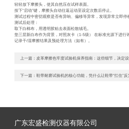
轻轻放下摩擦头，使其自然压在试样表面。
按下“启动”键，摩擦头自动往返运动至设定次数后停止。
测试过程中密切观察是否有异响、偏移等异常，发现异常立即停
‌测试后处理‌：
取下白棉布，用透明胶粘去表面松散绒毛。
垫三层新白布作为背景，对照‌灰卡（1-5级）‌ 在标准光源下进行
记录干/湿摩擦结果及预处理方法（如有）。
上一篇：
皮革摩擦色牢度试验机保养指南：这些细节，决定设
下一篇：
鞋带耐磨试验机的核心功能，凭什么让鞋带“扛住”反
广东宏盛检测仪器有限公司