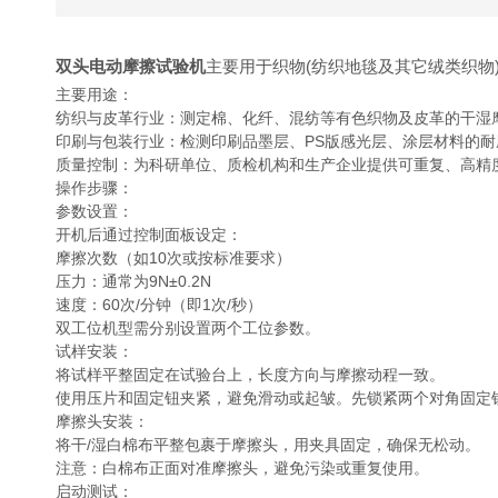
双头电动摩擦试验机
主要用于织物(纺织地毯及其它绒类织物
主要用途：
‌纺织与皮革行业‌：测定棉、化纤、混纺等有色织物及皮革的干湿
‌印刷与包装行业‌：检测印刷品墨层、PS版感光层、涂层材料
‌质量控制‌：为科研单位、质检机构和生产企业提供可重复、高
操作步骤：
‌参数设置‌：
开机后通过控制面板设定：
摩擦次数（如10次或按标准要求）
压力：通常为‌9N±0.2N‌
速度：‌60次/分钟‌（即1次/秒）
双工位机型需分别设置两个工位参数。
‌试样安装‌：
将试样平整固定在试验台上，长度方向与摩擦动程一致。
使用压片和固定钮夹紧，避免滑动或起皱。先锁紧两个对角固定
‌摩擦头安装‌：
将干/湿白棉布平整包裹于摩擦头，用夹具固定，确保无松动。
注意：白棉布正面对准摩擦头，避免污染或重复使用。
‌启动测试‌：