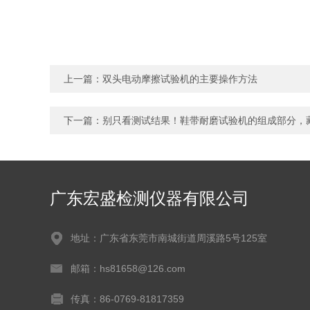
上一篇：
双头电动摩擦试验机的主要操作方法
下一篇：
别只看测试结果！鞋带耐磨试验机的组成部分，
广东宏盛检测仪器有限公司
地址：广东省东莞市南城街道周溪路5号125室
邮箱：hs81658@126.com
传真：86-0769-81817359