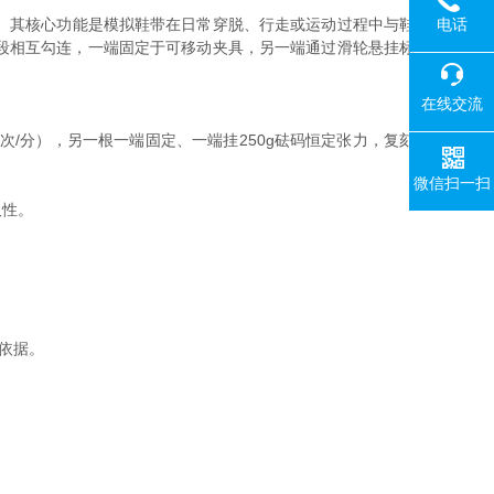
电话
。其核心功能是模拟鞋带在日常穿脱、行走或运动过程中与鞋
段相互勾连，一端固定于可移动夹具，另一端通过滑轮悬挂标
在线交流
率60次/分），另一根一端固定、一端挂250g砝码恒定张力，复刻
微信扫一扫
久性。
依据。