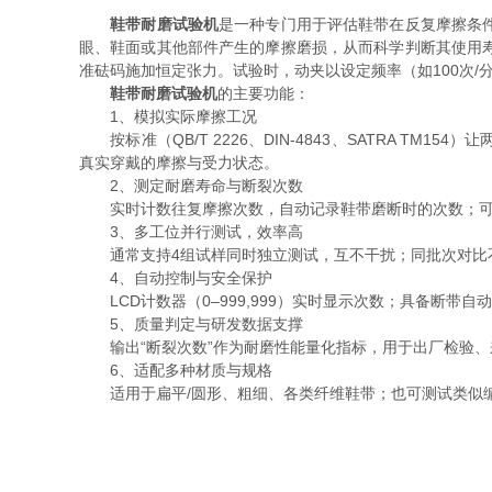
鞋带耐磨试验机
是一种专门用于评估鞋带在反复摩擦条
眼、鞋面或其他部件产生的摩擦磨损，从而科学判断其使用
准砝码施加恒定张力。试验时，动夹以设定频率（如100次/
鞋带耐磨试验机
的主要功能：
1、模拟实际摩擦工况
按标准（QB/T 2226、DIN-4843、SATRA TM
真实穿戴的摩擦与受力状态。
2、测定耐磨寿命与断裂次数
实时计数往复摩擦次数，自动记录鞋带磨断时的次数；可
3、多工位并行测试，效率高
通常支持4组试样同时独立测试，互不干扰；同批次对比不
4、自动控制与安全保护
LCD计数器（0–999,999）实时显示次数；具备断带
5、质量判定与研发数据支撑
输出“断裂次数”作为耐磨性能量化指标，用于出厂检验、
6、适配多种材质与规格
适用于扁平/圆形、粗细、各类纤维鞋带；也可测试类似编