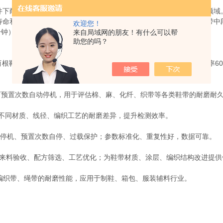
件下耐久性能的检测设备，广泛应用于制鞋、纺织、运动用品及质检领域
寿命和质量可靠性。该设备通常采用直线往复式摩擦结构：将两条鞋带中
欢迎您！
分钟）和行程（如76mm）进行往复运动，使鞋带交叉部位持续摩擦。
来自局域网的朋友！有什么可以帮
助您的吗？
154）让两根鞋带以52.2°交叉互磨；一根两端固定往复运动（行程35mm、频
预置次数自动停机，用于评估棉、麻、化纤、织带等各类鞋带的耐磨耐
同材质、线径、编织工艺的耐磨差异，提升检测效率。
自动停机、预置次数自停、过载保护；参数标准化、重复性好，数据可靠。
来料验收、配方筛选、工艺优化；为鞋带材质、涂层、编织结构改进提供
织带、绳带的耐磨性能，应用于制鞋、箱包、服装辅料行业。