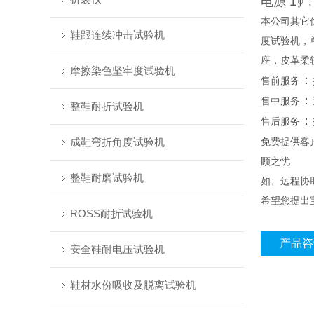
电源 1∮﹐
本公司其它
鞋跟连续冲击试验机
度试验机，
座，皮革柔
摩擦染色坚牢度试验机
：
售前服务
：
售中服务
整鞋耐折试验机
：
售后服务
成鞋弯折角度试验机
免费提供客
顾之忧
整鞋耐磨试验机
如、远程协
希望您提出
ROSS耐折试验机
产品咨
安全鞋耐电压试验机
鞋材水份吸收及脱离试验机