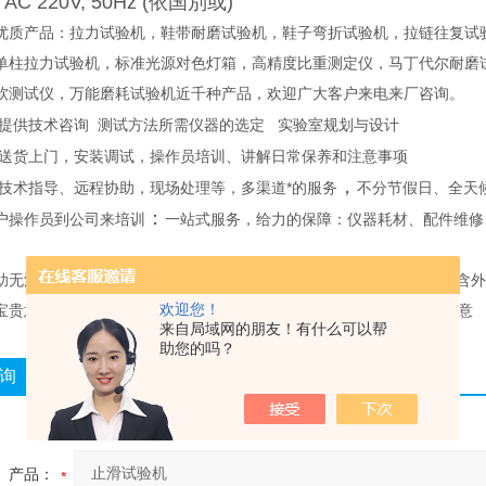
AC 220V, 50Hz (依国別或)
优质产品：拉力试验机，鞋带耐磨试验机，鞋子弯折试验机，拉链往复试验
单柱拉力试验机，标准光源对色灯箱，高精度比重测定仪，马丁代尔耐磨试
软测试仪，万能磨耗试验机近千种产品，欢迎广大客户来电来厂咨询。
提供技术咨询 测试方法所需仪器的选定 实验室规划与设计
送货上门，安装调试，操作员培训、讲解日常保养和注意事项
，
技术指导、远程协助，现场处理等，多渠道*的服务
不分节假日、全天
：
户操作员到公司来培训
一站式服务，给力的保障：仪器耗材、配件维修
助无法解决仪器故障，我们承诺客户48 小时到达现场处理服务。（不含
欢迎您！
宝贵意见和建议,让我们做得更好,我们一切的努力就是为了达到您的满意
来自局域网的朋友！有什么可以帮
助您的吗？
询
产品：