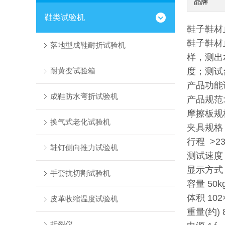
品牌
鞋类试验机
鞋子鞋
鞋子鞋材
落地型成鞋耐折试验机
样，测出
耐黄变试验箱
度；测试
产品功能
成鞋防水弯折试验机
产品规范: 
摩擦板规格
换气式老化试验机
夹具规格 27
行程 >2
鞋钉侧向推力试验机
测试速度 10
显示方式 
手套抗切割试验机
容量 50k
体积 102
皮革收缩温度试验机
重量(约) 
折裂仪