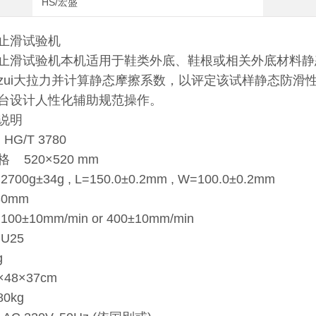
HS/宏盛
材止滑试验机
止滑试验机本机适用于鞋类外底、鞋根或相关外底材料静
zui大拉力并计算静态摩擦系数，以评定该试样静态防滑
台设计人性化辅助规范操作。
说明
HG/T 3780
 520×520 mm
00g±34g , L=150.0±0.2mm , W=100.0±0.2mm
30mm
0±10mm/min or 400±10mm/min
U25
g
×48×37cm
80kg