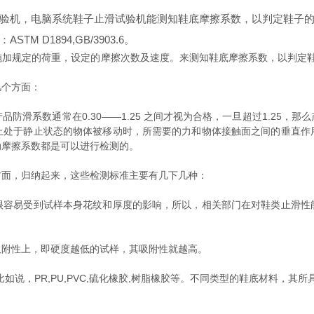
验机，电脑系统鞋子止滑试验机能测知鞋底摩擦系数，以判定鞋子
D1894,GB/3903.6。
定的荷重，设定的摩擦次数及速度。来测知鞋底摩擦系数，以判定鞋子的止滑性。满
几个方面：
防滑系数通常在0.30——1.25 之间才视为合格，一旦超过1.25，
上处于静止状态的物体被移动时，所需要的力和物体接触面之间的垂直作
动摩擦系数都是可以进行检测的。
方面，归纳起来，这些检测标准主要有几下几种：
很容易受到试样本身花纹和厚度的影响，所以，相关部门在对鞋类止滑性
吸附性上，即硬度越低的试样，其吸附性就越高。
如说，PR,PU,PVC,硫化橡胶,树脂橡胶等。不同类型的鞋底材料，