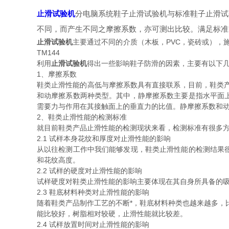
止滑试验机
分电脑系统鞋子止滑试验机与标准鞋子止滑试
不同，而产生不同之摩擦系数，亦可测出比较。满足标准：ASTM 
止滑试验机
主要通过不同的介质（木板，PVC，瓷砖或），施加规
TM144
利用
止滑试验机
得出一些影响鞋子防滑的因素，主要有以下
1、摩擦系数
鞋类止滑性能的高低与摩擦系数具有直接联系，目前，鞋类产品
和动摩擦系数两种类型。其中，静摩擦系数主要是指水平面
需要力与作用在其接触面上的垂直力的比值。静摩擦系数和
2、鞋类止滑性能的检测标准
就目前鞋类产品止滑性能的检测现状来看，检测标准有很多
2.1 试样本身花纹和厚度对止滑性能的影响
从以往检测工作中我们能够发现，鞋类止滑性能的检测结果
和花纹高度。
2.2 试样的硬度对止滑性能的影响
试样硬度对鞋类止滑性能的影响主要体现在其自身所具备的
2.3 鞋底材料种类对止滑性能的影响
随着鞋类产品制作工艺的不断*，鞋底材料种类也越来越多，比
能比较好，树脂相对较硬，止滑性能就比较差。
2.4 试样放置时间对止滑性能的影响