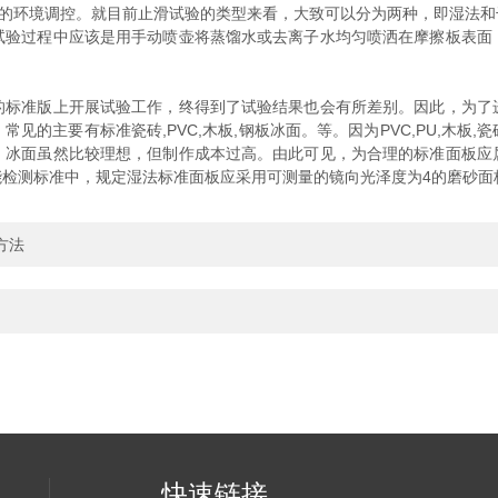
对湿度的环境调控。就目前止滑试验的类型来看，大致可以分为两种，即湿法
试验过程中应该是用手动喷壶将蒸馏水或去离子水均匀喷洒在摩擦板表面
的标准版上开展试验工作，终得到了试验结果也会有所差别。因此，为了
见的主要有标准瓷砖,PVC,木板,钢板冰面。等。因为PVC,PU,木板
；冰面虽然比较理想，但制作成本过高。由此可见，为合理的标准面板应
检测标准中，规定湿法标准面板应采用可测量的镜向光泽度为4的磨砂面
方法
快速链接