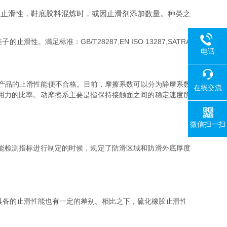
的止滑性，鞋底胶料混炼时，或因止滑剂添加数量。种类之
足标准：GB/T28287,EN ISO 13287,SATRA
电话
那么产品的止滑性能便不合格。目前，摩擦系数可以分为静摩系数
在线交流
用力的比率。动摩擦系主要是指保持接触面之间的稳定速度所
微信扫一扫
能检测指标进行制定的时候，规定了防滑区域和防滑外底厚度
其所具备的止滑性能也有一定的差别。相比之下，硫化橡胶止滑性