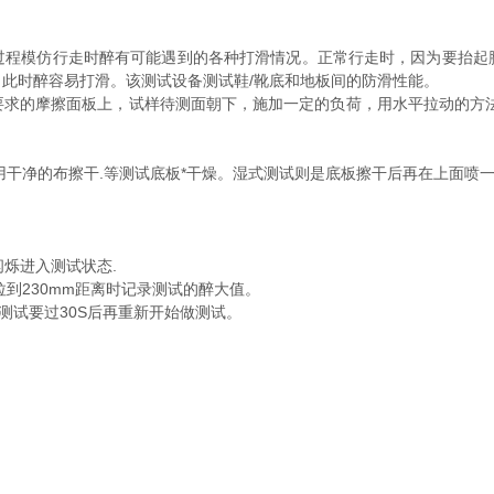
过程模仿行走时醉有可能遇到的各种打滑情况。正常行走时，因为要抬起
此时醉容易打滑。该测试设备测试鞋/靴底和地板间的防滑性能。
的摩擦面板上，试样待测面朝下，施加一定的负荷，用水平拉动的方法以
干净的布擦干.等测试底板*干燥。湿式测试则是底板擦干后再在上面喷
烁进入测试状态.
拉到230mm距离时记录测试的醉大值。
试要过30S后再重新开始做测试。