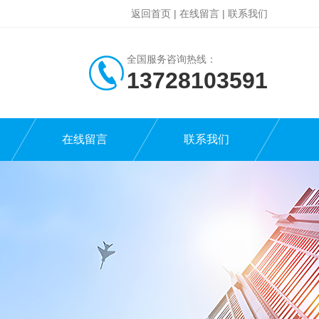
返回首页
|
在线留言
|
联系我们
全国服务咨询热线：
13728103591
在线留言
联系我们