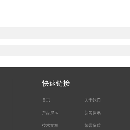
快速链接
首页
关于我们
产品展示
新闻资讯
技术文章
荣誉资质