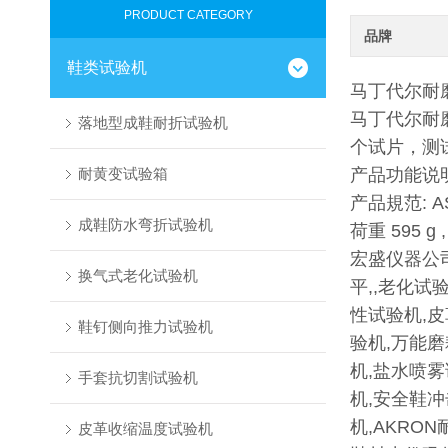
PRODUCT CATEGORY
品牌
鞋类试验机
马丁代尔耐
马丁代尔耐
落地型成鞋耐折试验机
个试片，测试
耐黄变试验箱
产品功能说
产品規范: AS
成鞋防水弯折试验机
荷重 595 g ,
宏盛仪器公
换气式老化试验机
平,,老化试
性试验机,
鞋钉侧向推力试验机
验机,万能磨
机,盐水喷
手套抗切割试验机
机,安全鞋
机,AKRO
皮革收缩温度试验机