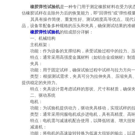
橡胶弹性试验机
是一种专门用于测定橡胶材料在受力状
估橡胶试样在去除外力后的恢复能力，即“回弹性”或“弹性模
其具有操作简便、重复性好、测试精度高等优点。现代设
品，设备常配备多种规格的压头和夹具，确保测试结果的准
橡胶弹性试验机
的组成部分详解：
一、机械结构
主机框架：
功能：作为设备的支撑结构，承受试验过程中的拉力、压
特点：通常采用高强度金属材料（如铝合金或钢材）制造，
夹具：
功能：用于固定试样，确保试验过程中试样与拉力方向一
类型：根据测试需求，夹具可分为拉伸夹具、压缩夹具、撕
提供稳定的夹持力。
特点：夹具设计需考虑试样的形状、尺寸和材质，确保夹
二、驱动系统
电机：
功能：为试验机提供动力，驱动夹具移动，实现试样的拉
类型：通常采用伺服电机或步进电机，具有高精度、高响
特点：电机需与减速机配合使用，以降低转速、增大扭矩
减速机：
功能：将电机的高速旋转转换为低速大扭矩的输出，以适